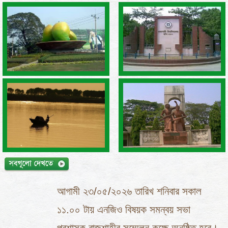
আগামী ২৩/০৫/২০২৬ তারিখ শনিবার সকাল
১১.০০ টায় এনজিও বিষয়ক সমন্বয় সভা
প্রশাসক রাজশাহীর সম্মেলন কক্ষে অনুষ্ঠিত হবে।