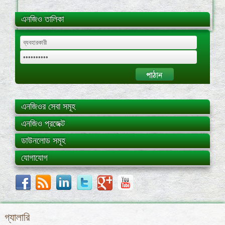
এনজিও তালিকা
এনজিওর সেবা সমূহ
এনজিও প্রজেক্ট
ডাউনলোড সমূহ
যোগাযোগ
গ্যালারি