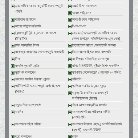
এ্যাসোসিয়েশন ফর কম্যুনিটি ডেভেলপমেন্ট-
ওয়ার্ল্ড ভিশন বাংলাদেশ
এসিডি
ওয়েভ ফাউন্ডেশন
কারিতাস বাংলাদেশ
জাগরণী চক্র ফাউন্ডেশন
জাগো ফাউন্ডেশন ট্রাস্ট
টিএমএসএস
ট্রান্সপারেন্সি ইন্টারন্যাশনাল বাংলাদেশ
ডাসকো (ডেভেলপমেন্ট এসোসিয়েশন ফর
(টিআইবি)
সেলফ রিলায়েন্স, কমিউনিকেশন এ্যন্ড হেল্থ্)
ঢাকা আহ্ছানিয়া মিশন
তিলোত্তমা মহিলা স্বেচ্ছাসেবী সংস্থা
থানাপাড়া সোয়ালোজ ডেভেলপমেন্ট সোসাইটি
দিনের আলো হিজরা সংঘ, রাজশাহী
দিশা
নব দিগন্ত মহিলা উন্নয়ন সংস্থা
নবকলি ক্রাফট সেন্টার
নার্সিং ইনিস্টিটিউট, খৃষ্টীয়ান মিশন হসপিটাল
নুরমিশন বাংলাদেশ
ন্যাশনাল ডেভেলপমেন্ট প্রোগ্রাম (এনডিপি)
পদক্ষেপ মানবিক উন্নয়ন কেন্দ্র
পরিবর্তন
পার্টিসিপেটরী ডেভেলপমেন্ট অর্গানাইজেশন
প্রশিকা মানবিক উন্নয়ন কেন্দ্র
(পিডিও)
বরেন্দ্র ইকোনমিক ডেভেলপমেন্ট
অর্গানাইজেশন (বিডো)
বরেন্দ্র উন্নয়ন প্রচেষ্ঠা
বাঁচার আশা সাংস্কৃতিক সংগঠন
বারসিক
বাংলাদেশ পরিবার পরিকল্পনা সমিতি
(এফপিএবি)
বাংলাদেশ মহিলা পরিষদ
বাংলাদেশ লিগ্যাল এইড এন্ড সার্ভিসেস ট্রাস্ট
(ব্লাস্ট), রাজশাহী ইউনিট
বুরো বাংলাদেশ
ব্র্যাক