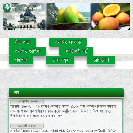
নীড় পাতা
এনজিও সম্পর্কে
এনজিও তালিকা
ক্যাটাগরী সার্চ
গ্যালারি
সেবা সমূহ
যোগাযোগ
০৯ জুলাই ২০২৬
খবর
আগামী ২৭/০৭/২০২৬ তারিখ সোমবার সকাল ১১.৩০ টায় এনজিও বিষয়ক সমন্বয়
সভা প্রশাসক রাজশাহীর সম্মেলন কক্ষে অনুষ্ঠিত হবে। উক্ত তারিখে যথাসময়ে
উপস্থিত থাকার জন্য অনুরোধ করা হলো।
৩১ মার্চ ২০২৬
এনজিও বিষয়ক সমন্বয় সভার তারিখ পরিবর্তন হতে পারে, ওয়েব পোর্টালটি নিয়মিত
চেক করুন।