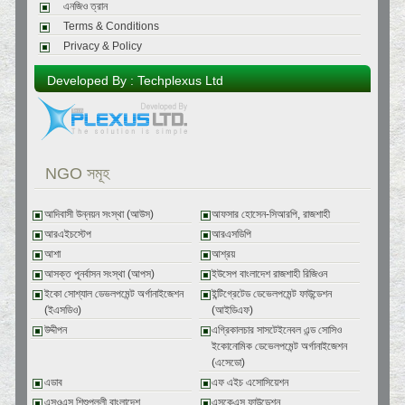
এনজিও ত্রান
Terms & Conditions
Privacy & Policy
Developed By : Techplexus Ltd
NGO সমূহ
আদিবাসী উন্নয়ন সংস্থা (আউস)
আফসার হোসেন-সিআরপি, রাজশাহী
আরএইচস্টেপ
আরএসডিপি
আশা
আশ্রয়
আসক্ত পূনর্বাসন সংস্থা (আপস)
ইউসেপ বাংলাদেশ রাজশাহী রিজিওন
ইকো সোশ্যাল ডেভলপমেন্ট অর্গানাইজেশন
ইন্টিগ্রেটেড ডেভেলপমেন্ট ফাউন্ডেশন
(ইএসডিও)
(আইডিএফ)
উদ্দীপন
এগ্রিকালচার সাসটেইনেবল এন্ড সোসিও
ইকোনোমিক ডেভেলপমেন্ট অর্গানাইজেশন
(এসেডো)
এডাব
এফ এইচ এসোসিয়েশন
এসওএস শিশুপল্লী বাংলাদেশ
এসকেএস ফাউন্ডেশন