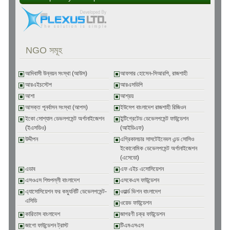
NGO সমূহ
আদিবাসী উন্নয়ন সংস্থা (আউস)
আফসার হোসেন-সিআরপি, রাজশাহী
আরএইচস্টেপ
আরএসডিপি
আশা
আশ্রয়
আসক্ত পূনর্বাসন সংস্থা (আপস)
ইউসেপ বাংলাদেশ রাজশাহী রিজিওন
ইকো সোশ্যাল ডেভলপমেন্ট অর্গানাইজেশন
ইন্টিগ্রেটেড ডেভেলপমেন্ট ফাউন্ডেশন
(ইএসডিও)
(আইডিএফ)
উদ্দীপন
এগ্রিকালচার সাসটেইনেবল এন্ড সোসিও
ইকোনোমিক ডেভেলপমেন্ট অর্গানাইজেশন
(এসেডো)
এডাব
এফ এইচ এসোসিয়েশন
এসওএস শিশুপল্লী বাংলাদেশ
এসকেএস ফাউন্ডেশন
এ্যাসোসিয়েশন ফর কম্যুনিটি ডেভেলপমেন্ট-
ওয়ার্ল্ড ভিশন বাংলাদেশ
এসিডি
ওয়েভ ফাউন্ডেশন
কারিতাস বাংলাদেশ
জাগরণী চক্র ফাউন্ডেশন
জাগো ফাউন্ডেশন ট্রাস্ট
টিএমএসএস