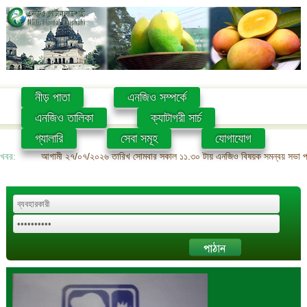
নীড় পাতা
এনজিও সম্পর্কে
এনজিও তালিকা
ক্যাটাগরী সার্চ
গ্যালারি
সেবা সমূহ
যোগাযোগ
খবর:
আগামী ২৭/০৭/২০২৬ তারিখ সোমবার সকাল ১১.৩০ টায় এনজিও বিষয়ক সমন্বয় সভা প্রশ