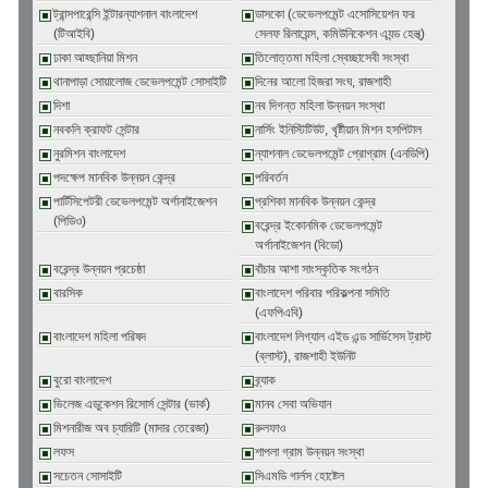
ট্রান্সপারেন্সি ইন্টারন্যাশনাল বাংলাদেশ
ডাসকো (ডেভেলপমেন্ট এসোসিয়েশন ফর
(টিআইবি)
সেলফ রিলায়েন্স, কমিউনিকেশন এ্যন্ড হেল্থ্)
ঢাকা আহ্ছানিয়া মিশন
তিলোত্তমা মহিলা স্বেচ্ছাসেবী সংস্থা
থানাপাড়া সোয়ালোজ ডেভেলপমেন্ট সোসাইটি
দিনের আলো হিজরা সংঘ, রাজশাহী
দিশা
নব দিগন্ত মহিলা উন্নয়ন সংস্থা
নবকলি ক্রাফট সেন্টার
নার্সিং ইনিস্টিটিউট, খৃষ্টীয়ান মিশন হসপিটাল
নুরমিশন বাংলাদেশ
ন্যাশনাল ডেভেলপমেন্ট প্রোগ্রাম (এনডিপি)
পদক্ষেপ মানবিক উন্নয়ন কেন্দ্র
পরিবর্তন
পার্টিসিপেটরী ডেভেলপমেন্ট অর্গানাইজেশন
প্রশিকা মানবিক উন্নয়ন কেন্দ্র
(পিডিও)
বরেন্দ্র ইকোনমিক ডেভেলপমেন্ট
অর্গানাইজেশন (বিডো)
বরেন্দ্র উন্নয়ন প্রচেষ্ঠা
বাঁচার আশা সাংস্কৃতিক সংগঠন
বারসিক
বাংলাদেশ পরিবার পরিকল্পনা সমিতি
(এফপিএবি)
বাংলাদেশ মহিলা পরিষদ
বাংলাদেশ লিগ্যাল এইড এন্ড সার্ভিসেস ট্রাস্ট
(ব্লাস্ট), রাজশাহী ইউনিট
বুরো বাংলাদেশ
ব্র্যাক
ভিলেজ এডুকেশন রিসোর্স সেন্টার (ভার্ক)
মানব সেবা অভিযান
মিশনারীজ অব চ্যারিটি (মাদার তেরেজা)
রুলফাও
লফস
শাপলা গ্রাম উন্নয়ন সংস্থা
সচেতন সোসাইটি
সিএমডি গার্লস হোষ্টেল