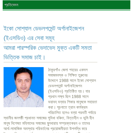
প্রতিবেদন
ইকো সোশ্যাল ডেভলপমেন্ট অর্গানাইজেশন
(ইএসডিও) এর সেবা সমূহ
আমরা পারস্পরিক ভেদাভেদ মুক্ত একটি সমতা
ভিত্তিক সমাজ চাই।
ঠাকুরগাঁও জেলা শহরের একদল
সমাজমনস্ক ও শিক্ষিত তুরুনের
উদ্দোগে 1988 সালে ইকো সোশ্যাল
ডেভলপমেন্ট অর্গানাইজেশন
(ইএসডিও) প্রতিষ্ঠিত হয়। যার
প্রধান লক্ষ্য ছিল 1988 সালে
ভয়াবহ বন্যার শিকার মানুষকে সহায়তা
করা। সূচনাতে ত্রান কার্যক্রম
পরিচালিত হলেও বন্যা পরবতী পর্যায়ে
স্থানীয় জনগষ্ঠী প্রধানত সমাজের সুবিধা বঞ্চিত, বিত্তহীন ও ভুমি হীন
মানুষ বিশেষত মহিলাদের সমাজের মুূলধারায় সম্প্রক্তকরন ও তাদের
আর্থ-সামাজিক অবস্থার পরিবর্তনের প্রয়োজনীয়তা উপলদ্ধি করে