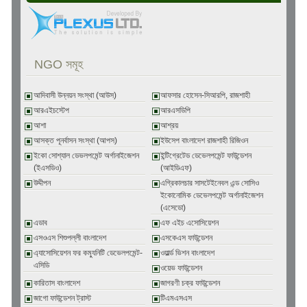
NGO সমূহ
আদিবাসী উন্নয়ন সংস্থা (আউস)
আফসার হোসেন-সিআরপি, রাজশাহী
আরএইচস্টেপ
আরএসডিপি
আশা
আশ্রয়
আসক্ত পূনর্বাসন সংস্থা (আপস)
ইউসেপ বাংলাদেশ রাজশাহী রিজিওন
ইকো সোশ্যাল ডেভলপমেন্ট অর্গানাইজেশন
ইন্টিগ্রেটেড ডেভেলপমেন্ট ফাউন্ডেশন
(ইএসডিও)
(আইডিএফ)
উদ্দীপন
এগ্রিকালচার সাসটেইনেবল এন্ড সোসিও
ইকোনোমিক ডেভেলপমেন্ট অর্গানাইজেশন
(এসেডো)
এডাব
এফ এইচ এসোসিয়েশন
এসওএস শিশুপল্লী বাংলাদেশ
এসকেএস ফাউন্ডেশন
এ্যাসোসিয়েশন ফর কম্যুনিটি ডেভেলপমেন্ট-
ওয়ার্ল্ড ভিশন বাংলাদেশ
এসিডি
ওয়েভ ফাউন্ডেশন
কারিতাস বাংলাদেশ
জাগরণী চক্র ফাউন্ডেশন
জাগো ফাউন্ডেশন ট্রাস্ট
টিএমএসএস