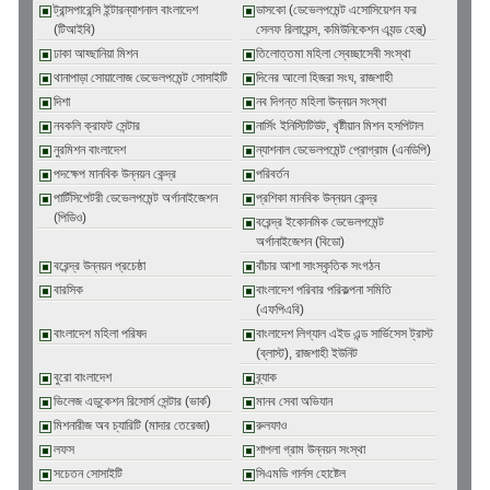
ট্রান্সপারেন্সি ইন্টারন্যাশনাল বাংলাদেশ
ডাসকো (ডেভেলপমেন্ট এসোসিয়েশন ফর
(টিআইবি)
সেলফ রিলায়েন্স, কমিউনিকেশন এ্যন্ড হেল্থ্)
ঢাকা আহ্ছানিয়া মিশন
তিলোত্তমা মহিলা স্বেচ্ছাসেবী সংস্থা
থানাপাড়া সোয়ালোজ ডেভেলপমেন্ট সোসাইটি
দিনের আলো হিজরা সংঘ, রাজশাহী
দিশা
নব দিগন্ত মহিলা উন্নয়ন সংস্থা
নবকলি ক্রাফট সেন্টার
নার্সিং ইনিস্টিটিউট, খৃষ্টীয়ান মিশন হসপিটাল
নুরমিশন বাংলাদেশ
ন্যাশনাল ডেভেলপমেন্ট প্রোগ্রাম (এনডিপি)
পদক্ষেপ মানবিক উন্নয়ন কেন্দ্র
পরিবর্তন
পার্টিসিপেটরী ডেভেলপমেন্ট অর্গানাইজেশন
প্রশিকা মানবিক উন্নয়ন কেন্দ্র
(পিডিও)
বরেন্দ্র ইকোনমিক ডেভেলপমেন্ট
অর্গানাইজেশন (বিডো)
বরেন্দ্র উন্নয়ন প্রচেষ্ঠা
বাঁচার আশা সাংস্কৃতিক সংগঠন
বারসিক
বাংলাদেশ পরিবার পরিকল্পনা সমিতি
(এফপিএবি)
বাংলাদেশ মহিলা পরিষদ
বাংলাদেশ লিগ্যাল এইড এন্ড সার্ভিসেস ট্রাস্ট
(ব্লাস্ট), রাজশাহী ইউনিট
বুরো বাংলাদেশ
ব্র্যাক
ভিলেজ এডুকেশন রিসোর্স সেন্টার (ভার্ক)
মানব সেবা অভিযান
মিশনারীজ অব চ্যারিটি (মাদার তেরেজা)
রুলফাও
লফস
শাপলা গ্রাম উন্নয়ন সংস্থা
সচেতন সোসাইটি
সিএমডি গার্লস হোষ্টেল