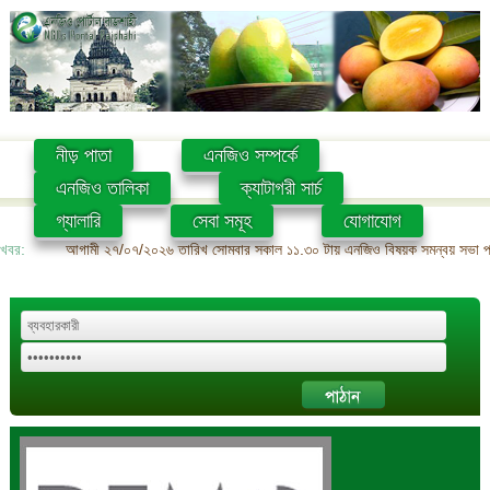
নীড় পাতা
এনজিও সম্পর্কে
এনজিও তালিকা
ক্যাটাগরী সার্চ
গ্যালারি
সেবা সমূহ
যোগাযোগ
খবর:
আগামী ২৭/০৭/২০২৬ তারিখ সোমবার সকাল ১১.৩০ টায় এনজিও বিষয়ক সমন্বয় সভা প্রশ