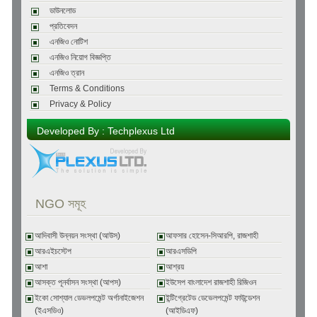
ডাউনলোড
প্রতিবেদন
এনজিও নোটিশ
এনজিও নিয়োগ বিজ্ঞপ্তি
এনজিও ত্রান
Terms & Conditions
Privacy & Policy
Developed By : Techplexus Ltd
NGO সমূহ
আদিবাসী উন্নয়ন সংস্থা (আউস)
আফসার হোসেন-সিআরপি, রাজশাহী
আরএইচস্টেপ
আরএসডিপি
আশা
আশ্রয়
আসক্ত পূনর্বাসন সংস্থা (আপস)
ইউসেপ বাংলাদেশ রাজশাহী রিজিওন
ইকো সোশ্যাল ডেভলপমেন্ট অর্গানাইজেশন
ইন্টিগ্রেটেড ডেভেলপমেন্ট ফাউন্ডেশন
(ইএসডিও)
(আইডিএফ)