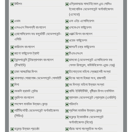
উদ্দীপন
এগ্রিকালচার সাসটেইনেবল এন্ড সোসিও
ইকোনোমিক ডেভেলপমেন্ট অর্গানাইজেশন
(এসেডো)
এডাব
এফ এইচ এসোসিয়েশন
এসওএস শিশুপল্লী বাংলাদেশ
এসকেএস ফাউন্ডেশন
এ্যাসোসিয়েশন ফর কম্যুনিটি ডেভেলপমেন্ট-
ওয়ার্ল্ড ভিশন বাংলাদেশ
এসিডি
ওয়েভ ফাউন্ডেশন
কারিতাস বাংলাদেশ
জাগরণী চক্র ফাউন্ডেশন
জাগো ফাউন্ডেশন ট্রাস্ট
টিএমএসএস
ট্রান্সপারেন্সি ইন্টারন্যাশনাল বাংলাদেশ
ডাসকো (ডেভেলপমেন্ট এসোসিয়েশন ফর
(টিআইবি)
সেলফ রিলায়েন্স, কমিউনিকেশন এ্যন্ড হেল্থ্)
ঢাকা আহ্ছানিয়া মিশন
তিলোত্তমা মহিলা স্বেচ্ছাসেবী সংস্থা
থানাপাড়া সোয়ালোজ ডেভেলপমেন্ট সোসাইটি
দিনের আলো হিজরা সংঘ, রাজশাহী
দিশা
নব দিগন্ত মহিলা উন্নয়ন সংস্থা
নবকলি ক্রাফট সেন্টার
নার্সিং ইনিস্টিটিউট, খৃষ্টীয়ান মিশন হসপিটাল
নুরমিশন বাংলাদেশ
ন্যাশনাল ডেভেলপমেন্ট প্রোগ্রাম (এনডিপি)
পদক্ষেপ মানবিক উন্নয়ন কেন্দ্র
পরিবর্তন
পার্টিসিপেটরী ডেভেলপমেন্ট অর্গানাইজেশন
প্রশিকা মানবিক উন্নয়ন কেন্দ্র
(পিডিও)
বরেন্দ্র ইকোনমিক ডেভেলপমেন্ট
অর্গানাইজেশন (বিডো)
বরেন্দ্র উন্নয়ন প্রচেষ্ঠা
বাঁচার আশা সাংস্কৃতিক সংগঠন