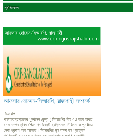
প্রতিবেদন
আফসার হোসেন-সিআরপি, রাজশাহী
www.crp.ngosrajshahi.com
আফসার হোসেন-সিআরপি, রাজশাহী সম্পর্কে
সিআরপি
পক্ষাঘাতগ্রস্তদের পুনর্বাসন কেন্দ্র ( সিআরপি) দীর্ঘ 40 বছর যাবত
বাংলাদেশের সুবিধাবঞ্চিত প্রতিবন্ধী ব্যক্তিদের চিকিৎসা ও পুনর্বাসন
সেবা প্রদান করে আসছে। সিআরপির মূল লক্ষ্য হল প্রত্যেক
প্রতিবন্ধী মানুষ কে সমাজের মূল স্রোতধারায় করা। রাজশাহী