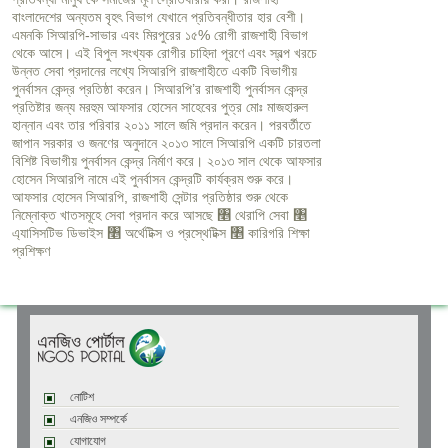
বাংলাদেশের অন্যতম বৃহৎ বিভাগ যেখানে প্রতিবন্ধীতার হার বেশী।
এমনকি সিআরপি-সাভার এবং মিরপুরের ১৫% রোগী রাজশাহী বিভাগ
থেকে আসে। এই বিপুল সংখ্যক রোগীর চাহিদা পূরণে এবং স্বল্প খরচে
উন্নত সেবা প্রদানের লখ্যে সিআরপি রাজশাহীতে একটি বিভাগীয়
পুনর্বাসন কেন্দ্র প্রতিষ্ঠা করেন। সিআরপি’র রাজশাহী পুনর্বাসন কেন্দ্র
প্রতিষ্টার জন্য মরহুম আফসার হোসেন সাহেবের পুত্র মোঃ মাজহারুল
হান্নান এবং তার পরিবার ২০১১ সালে জমি প্রদান করেন। পরবর্তীতে
জাপান সরকার ও জনণের অনুদানে ২০১৩ সালে সিআরপি একটি চারতলা
বিশিষ্ট বিভাগীয় পুনর্বাসন কেন্দ্র নির্মাণ করে। ২০১৩ সাল থেকে আফসার
হোসেন সিআরপি নামে এই পুনর্বাসন কেন্দ্রটি কার্যক্রম শুরু করে।
আফসার হোসেন সিআরপি, রাজশাহী সেন্টার প্রতিষ্ঠার শুরু থেকে
নিম্নোক্ত খাতসমূহে সেবা প্রদান করে আসছে ৥ থেরাপি সেবা ৥
এ্যাসিসটিভ ডিভাইস ৥ অর্থেটিক্স ও প্রস্থেটিক্স ৥ কারিগরি শিক্ষা
প্রশিক্ষণ
নোটিশ
এনজিও সম্পর্কে
যোগাযোগ