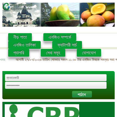
নীড় পাতা
এনজিও সম্পর্কে
এনজিও তালিকা
ক্যাটাগরী সার্চ
গ্যালারি
সেবা সমূহ
যোগাযোগ
খবর:
আগামী ২৭/০৭/২০২৬ তারিখ সোমবার সকাল ১১.৩০ টায় এনজিও বিষয়ক সমন্বয় সভা প্রশ