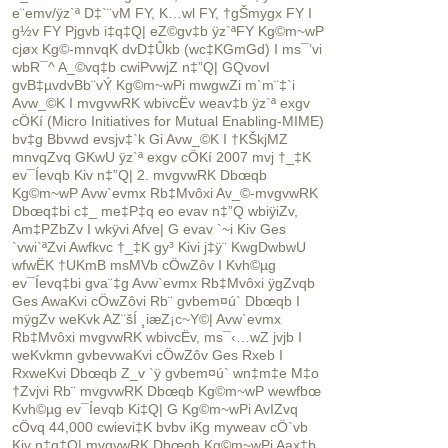
e¨emv/ÿz`ª D‡`¨vM FY, K…wl FY, †gŠmygx FY I
g½v FY Pjgvb i‡q‡Q| eZ©gv‡b ÿz`ªFY Kg©m~wP
cjøx Kg©-mnvqK dvD‡Ûkb (wc‡KGmGd) I ms¯’vi
wbR¯^ A_©vq‡b cwiPvwjZ n‡”Q| GQvovI
gvB‡µvdvBb¨vÝ Kg©m~wPi mwgwZi m`m¨‡`i
Avw_©K I mvgvwRK wbivcËv weav‡b ÿz`ª exgv
cÖKí (Micro Initiatives for Mutual Enabling-MIME)
bv‡g Bbvwd evsjv‡`k Gi Avw_©K I †KŠkjMZ
mnvqZvq GKwU ÿz`ª exgv cÖKí 2007 mvj †_‡K
ev¯Íevqb Kiv n‡”Q| 2. mvgvwRK Dbœqb
Kg©m~wP Avw`evmx Rb‡Mvôxi Av_©-mvgvwRK
Dbœq‡bi c‡_ me‡P‡q eo evav n‡”Q wbiÿiZv,
Am‡PZbZv I wkÿvi Afve| G evav `~i Kiv Ges
`vwi`ªZvi Awfkvc †_‡K gy³ Kivi j‡ÿ¨ KwgDwbwU
wfwËK †UKmB msMVb cÖwZôv I Kvh©µg
ev¯Íevq‡bi gva¨‡g Avw`evmx Rb‡Mvôxi ÿgZvqb
Ges AwaKvi cÖwZôvi Rb¨ gvbem¤ú` Dbœqb I
mÿgZv weKvk AZ¨šÍ ¸iæZ¡c~Y©| Avw`evmx
Rb‡Mvôxi mvgvwRK wbivcËv, ms¯‹…wZ jvjb I
weKvkmn gvbevwaKvi cÖwZôv Ges Rxeb I
RxweKvi Dbœqb Z_v `ÿ gvbem¤ú` wn‡m‡e M‡o
†Zvjvi Rb¨ mvgvwRK Dbœqb Kg©m~wP wewfbœ
Kvh©µg ev¯Íevqb Ki‡Q| G Kg©m~wPi AvIZvq
cÖvq 44,000 cwievi‡K bvbv iKg myweav cÖ`vb
Kiv n‡q‡Q| mvgvwRK Dbœqb Kg©m~wPi Aax‡b