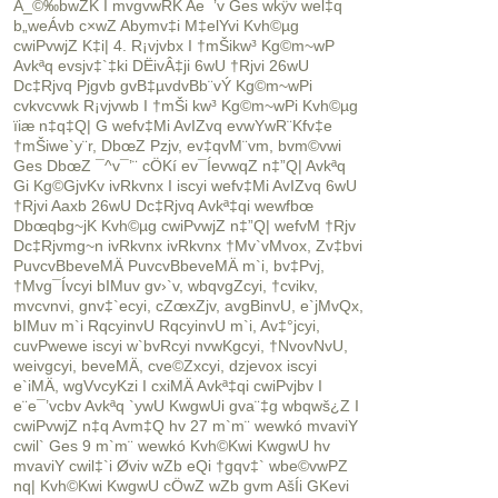
A_©‰bwZK I mvgvwRK Ae¯’v Ges wkÿv wel‡q
b„weÁvb c×wZ Abymv‡i M‡elYvi Kvh©µg
cwiPvwjZ K‡i| 4. R¡vjvbx I †mŠikw³ Kg©m~wP
Avkªq evsjv‡`‡ki DËivÂ‡ji 6wU †Rjvi 26wU
Dc‡Rjvq Pjgvb gvB‡µvdvBb¨vÝ Kg©m~wPi
cvkvcvwk R¡vjvwb I †mŠi kw³ Kg©m~wPi Kvh©µg
ïiæ n‡q‡Q| G wefv‡Mi AvIZvq evwYwR¨Kfv‡e
†mŠiwe`y¨r, DbœZ Pzjv, ev‡qvM¨vm, bvm©vwi
Ges DbœZ ¯^v¯’¨ cÖKí ev¯ÍevwqZ n‡”Q| Avkªq
Gi Kg©GjvKv ivRkvnx I iscyi wefv‡Mi AvIZvq 6wU
†Rjvi Aaxb 26wU Dc‡Rjvq Avkª‡qi wewfbœ
Dbœqbg~jK Kvh©µg cwiPvwjZ n‡”Q| wefvM †Rjv
Dc‡Rjvmg~n ivRkvnx ivRkvnx †Mv`vMvox, Zv‡bvi
PuvcvBbeveMÄ PuvcvBbeveMÄ m`i, bv‡Pvj,
†Mvg¯Ívcyi bIMuv gv›`v, wbqvgZcyi, †cvikv,
mvcvnvi, gnv‡`ecyi, cZœxZjv, avgBinvU, e`jMvQx,
bIMuv m`i RqcyinvU RqcyinvU m`i, Av‡°jcyi,
cuvPwewe iscyi w`bvRcyi nvwKgcyi, †NvovNvU,
weivgcyi, beveMÄ, cve©Zxcyi, dzjevox iscyi
e`iMÄ, wgVvcyKzi I cxiMÄ Avkª‡qi cwiPvjbv I
e¨e¯’vcbv Avkªq `ywU KwgwUi gva¨‡g wbqwš¿Z I
cwiPvwjZ n‡q Avm‡Q hv 27 m`m¨ wewkó mvaviY
cwil` Ges 9 m`m¨ wewkó Kvh©Kwi KwgwU hv
mvaviY cwil‡`i Øviv wZb eQi †gqv‡` wbe©vwPZ
nq| Kvh©Kwi KwgwU cÖwZ wZb gvm AšÍi GKevi