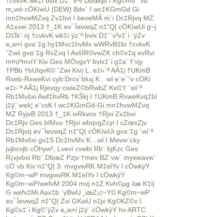
†cvkvK wk‡í bvix D‡`¨v³v Dbœqb I Kg©ms¯’vb
m„wó cÖKíwU (DEW) Bdv` I wc‡KGmGd Gi
mn‡hvwMZvq Zv‡bvi I beveMÄ m`i Dc‡Rjvq MZ
A‡±vei 2013 †_‡K ev¯ÍevwqZ n‡”Q| cÖKíwUi g~j
D‡Ïk¨ nj †cvkvK wk‡í ÿz`ª bvix D‡`¨v³v‡`i `ÿZv
e„w×i gva¨‡g hy‡Mvc‡hvMx wWRvB‡bi †cvkvK
ˆZwii gva¨‡g RvZxq I AvšÍR©vwZK ch©v‡q evRvi
m¤úªmviY Kiv Ges MÖvgxY bvix‡`i g‡a¨ f¨vjy
†PBb †bUIqvK© ˆZwi Kiv| L. e‡i›`ª AÂ‡j †UKmB
Rxeb-RxweKvi cyb:Drcv`bkxj K…wl e¨e¯’v cÖKí
e‡i›`ª AÂ‡j Rjevqy cwieZ©bRwbZ Kvi‡Y `wi`ª
Rb‡Mvôxi Awf‡hvRb †KŠkj I †UKmB RxweKvq‡bi
j‡ÿ¨ wek¦ e¨vsK I wc‡KGmGd-Gi mn‡hvwMZvq
MZ RyjvB 2013 †_‡K ivRkvnx †Rjvi Zv‡bvi
Dc‡Rjv Ges bIMuv †Rjvi wbqvgZcyi I cZœxZjv
Dc‡Rjvq ev¯ÍevwqZ n‡”Q| cÖKíwUi gva¨‡g `wi`ª
Rb‡Mvôxi gv‡S Dc‡hvMx K…wl I Mevw`cky
jvjbcvjb cÖhyw³, Lvevi cvwbi Rb¨ bjKzc Ges
R¡vjvbxi Rb¨ DbœZ Pzjv †mev BZ¨vw` myweavw`
cÖ`vb Kiv n‡”Q| 3. mvgvwRK M‡elYv I cÖwkÿY
Kg©m~wP mvgvwRK M‡elYv I cÖwkÿY
Kg©m~wP/wefvM 2004 mvj n‡Z Kvh©µg ïiæ K‡i|
G wefv‡Mi Aax‡b `yBwU ¸iæZ¡c~Y© Kg©m~wP
ev¯ÍevwqZ n‡”Q| Zvi GKwU n‡jv Kg©KZ©v I
Kg©x‡`i Kg©`ÿZv e„w×i j‡ÿ¨ cÖwkÿY hv ARTC