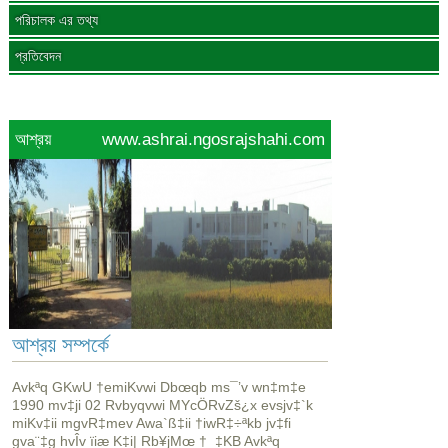
পরিচালক এর তথ্য
প্রতিবেদন
আশ্রয়
www.ashrai.ngosrajshahi.com
আশ্রয় সম্পর্কে
Avkªq GKwU †emiKvwi Dbœqb ms¯’v wn‡m‡e
1990 mv‡ji 02 Rvbyqvwi MYcÖRvZš¿x evsjv‡`k
miKv‡ii mgvR‡mev Awa`ß‡ii †iwR‡÷ªkb jv‡fi
gva¨‡g hvÎv ïiæ K‡i| Rb¥jMœ †_‡KB Avkªq