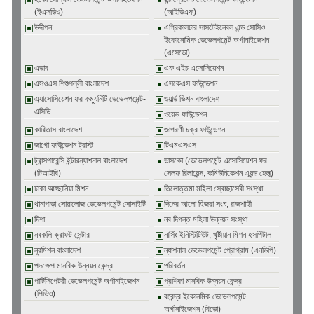
(ইএসডিও)
(আইডিএফ)
উদ্দীপন
এগ্রিকালচার সাসটেইনেবল এন্ড সোসিও
ইকোনোমিক ডেভেলপমেন্ট অর্গানাইজেশন
(এসেডো)
এডাব
এফ এইচ এসোসিয়েশন
এসওএস শিশুপল্লী বাংলাদেশ
এসকেএস ফাউন্ডেশন
এ্যাসোসিয়েশন ফর কম্যুনিটি ডেভেলপমেন্ট-
ওয়ার্ল্ড ভিশন বাংলাদেশ
এসিডি
ওয়েভ ফাউন্ডেশন
কারিতাস বাংলাদেশ
জাগরণী চক্র ফাউন্ডেশন
জাগো ফাউন্ডেশন ট্রাস্ট
টিএমএসএস
ট্রান্সপারেন্সি ইন্টারন্যাশনাল বাংলাদেশ
ডাসকো (ডেভেলপমেন্ট এসোসিয়েশন ফর
(টিআইবি)
সেলফ রিলায়েন্স, কমিউনিকেশন এ্যন্ড হেল্থ্)
ঢাকা আহ্ছানিয়া মিশন
তিলোত্তমা মহিলা স্বেচ্ছাসেবী সংস্থা
থানাপাড়া সোয়ালোজ ডেভেলপমেন্ট সোসাইটি
দিনের আলো হিজরা সংঘ, রাজশাহী
দিশা
নব দিগন্ত মহিলা উন্নয়ন সংস্থা
নবকলি ক্রাফট সেন্টার
নার্সিং ইনিস্টিটিউট, খৃষ্টীয়ান মিশন হসপিটাল
নুরমিশন বাংলাদেশ
ন্যাশনাল ডেভেলপমেন্ট প্রোগ্রাম (এনডিপি)
পদক্ষেপ মানবিক উন্নয়ন কেন্দ্র
পরিবর্তন
পার্টিসিপেটরী ডেভেলপমেন্ট অর্গানাইজেশন
প্রশিকা মানবিক উন্নয়ন কেন্দ্র
(পিডিও)
বরেন্দ্র ইকোনমিক ডেভেলপমেন্ট
অর্গানাইজেশন (বিডো)