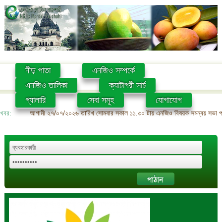
নীড় পাতা
এনজিও সম্পর্কে
এনজিও তালিকা
ক্যাটাগরী সার্চ
গ্যালারি
সেবা সমূহ
যোগাযোগ
খবর:
আগামী ২৭/০৭/২০২৬ তারিখ সোমবার সকাল ১১.৩০ টায় এনজিও বিষয়ক সমন্বয় সভা প্রশ