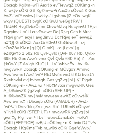
Dbœqb Kg©m~wPi Aax‡b ev¯ÍevwqZ cÖKímg~n
K. wkÿv cÖKí GB Kg©m~wPi Aax‡b cÖvwšÍK Ges
AwZ-`wi`ª cwiev‡ii wkky‡`i gvbm¤§Z cÖv_wgK
wkÿv (QUEST) bvgK cÖKíwU weGg‡RW I
†bU&R-Rvg©vbxÕi mn‡hvwMZvq RqcyinvU †Rjvi
RqcyinvU m`i I cuvPwewe Dc‡Rjvq Ges bIMuv
†Rjvi gnv‡`ecyi I avgBinvU Dc‡Rjvq ev¯ÍevwqZ
n‡”Q| G cÖK‡íi Aax‡b 60wU GbGdwcB ¯‹zj
cÖwZôv Kiv n‡q‡Q| G mKj ¯‹z‡ji gva¨‡g
eZ©gv‡b 1,582 Rb QvÎ-QvÎx (QvÎ- 887 Rb, QvÎx-
695 Rb Ges Avw`evmx QvÎ-QvÎx 640 Rb) Z…Zxq
†kÖwY‡Z Aa¨qb Ki‡Q| L. Lv`¨wbivcËv I Av_©-
mvgvwRK Dbœqb cÖKímg~n MÖvgxY Amnvq
Avw`evmx I AwZ`wi`ª Rb‡Mvôx we‡kl K‡i bvix‡`i
RxebhvÎvi gv‡bvbœqb Ges ÿgZvq‡bi j‡ÿ¨ Pjgvb
cÖKímg~n- • AwZ`wi`ª Rb‡Mvôxi mvgvwRK Ges
A_©‰bwZK ÿgZvqb cÖKí (SEE-UP) •
A_©‰bwZK my‡hvMmyweav ewÂZ cÖvwšÍK
Avw`evmx‡`i Dbœqb cÖKí (AMADER) • AwZ-
`wi`ª‡`i Drcv`bkxjZv e„w×i Rb¨ †UKmB cÖhyw³
n¯ÍvšÍi cÖKí (STEP UP) • mvgvwRK ÿgZvq‡bi
gva¨‡g Pig `vwi`ª I Lv`¨ wbivcËvnxbZv `~ixKiY
cÖKí (EEPFICE) cvBjU cÖKímg~n K. bvix D‡`¨v³v
Dbœqb I Kg©ms¯’vb m„w©ó cÖKí GgeªqWvix/