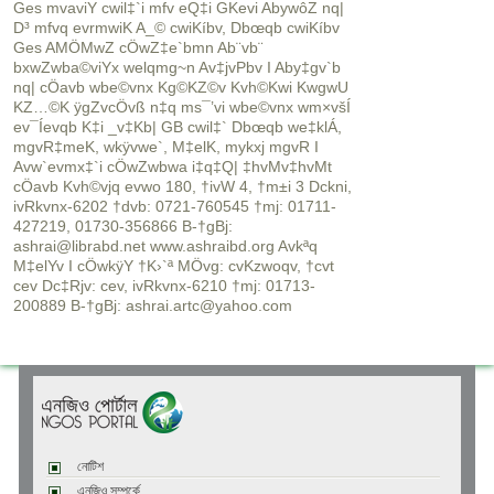
Ges mvaviY cwil‡`i mfv eQ‡i GKevi AbywôZ nq|
D³ mfvq evrmwiK A_© cwiKíbv, Dbœqb cwiKíbv
Ges AMÖMwZ cÖwZ‡e`bmn Ab¨vb¨
bxwZwba©viYx welqmg~n Av‡jvPbv I Aby‡gv`b
nq| cÖavb wbe©vnx Kg©KZ©v Kvh©Kwi KwgwU
KZ…©K ÿgZvcÖvß n‡q ms¯’vi wbe©vnx wm×všÍ
ev¯Íevqb K‡i _v‡Kb| GB cwil‡` Dbœqb we‡klÁ,
mgvR‡meK, wkÿvwe`, M‡elK, mykxj mgvR I
Avw`evmx‡`i cÖwZwbwa i‡q‡Q| ‡hvMv‡hvMt
cÖavb Kvh©vjq evwo 180, †ivW 4, †m±i 3 Dckni,
ivRkvnx-6202 †dvb: 0721-760545 †mj: 01711-
427219, 01730-356866 B-†gBj:
ashrai@librabd.net www.ashraibd.org Avkªq
M‡elYv I cÖwkÿY †K›`ª MÖvg: cvKzwoqv, †cvt
cev Dc‡Rjv: cev, ivRkvnx-6210 †mj: 01713-
200889 B-†gBj: ashrai.artc@yahoo.com
নোটিশ
এনজিও সম্পর্কে