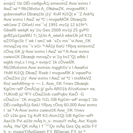
evsjv‡`‡ki DËi-cwðgvÂ‡j emevmiZ Avw`evmx I
AwZ`wi`ª Rb‡Mvôxi A_©‰bwZK, mvgvwRK I
gvbevwaKvi Dbœq‡bi j‡ÿ¨ KvR Ki‡Q| e¯‘Z Avkªq
Avw`evmx I AwZ`wi`ª‡`i mvgwMÖK Dbœq‡b
wb‡ew`Z GKwU ms¯’v| 1991 mv‡ji 12 b‡f¤^i
GbwRI welqK ey¨‡iv Ges 2008 mv‡ji 25 gvP©
gvB‡µv‡µwWU †i¸‡jUix A_wiwUi wbeÜb jvf K‡i|
eZ©©gv‡b †`wk I we‡`wk `vZv ms¯’vi Avw_©K
mnvqZvq ms¯’v e‡i›`ª AÂ‡ji 6wU †Rjvq emevmiZ
cÖvq GK jÿ Avw`evmx I AwZ`wi`ª A-Avw`evmx
cwievi‡K Dbœqb mnvqZv w`‡q hv‡”Q| wfkb I
wgkb myLx I mg„× evsjv‡`‡k cÖvwšÍK
Rb‡Mvôxmn Avw`evmxiv mggh©v`v I AwaKvi
†fvM Ki‡Q| DbœZ Rxeb I mvgvwRK b¨vqwePvi
cÖwZôvi j‡ÿ¨ Avw`evmx I AwZ`wi`ª‡`i msMwVZ
Kiv| wefvMmg~n ¬¬ 1. Avw_©K †mev Dbœqb
Kg©m~wP ÔmÂ‡qi jÿ¨gvÎv AR©‡b A½xKvive× ne,
†UKmB ÿz`ªFY cÖwZôvb cwiPvjbv KieÕ -G
cÖwZcv`¨‡K mvg‡b †i‡L GB Kg©m~wP evsjv‡`‡ki
DËi-cwðgvÂ‡ji 6wU †Rjvq cÖvq 60,000 Avw`evmx
I `wi`ª A-Avw`evmx cwievi‡K Avw_©K †mev
cÖ`v‡bi gva¨‡g KvR K‡i Avm‡Q| GB Kg©m~wPi
Aax‡b Pvi ai‡bi mÂq h_v- mvaviY mÂq, Avc`Kvjxb
mÂq, Hw”QK mÂq I †¯^”Qv mÂq Ges Qq ai‡bi FY
h_v- mvaviY/AviGgwm FY, BDwcwc FY, ÿz`ª