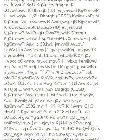
ev¯ÍevwqZ 3wU Kg©m~wPmg~n: K.
cÖvwZôvwbK Dbœqb (ID) ev jvnvwšÍ Kg©m~wP;
L. wkï wkÿv I `ÿZv Dbœqb (CESD) Kg©m~wP; M.
Kg©ms¯’vb I cvwievwiK Avqe„w×g~jK Kg©m~wP;
K. cÖvwZôvwbK Dbœqb (ID) ev jvnvwšÍ
Kg©m~wP AvkÖ‡qi cÖvwZôvwbK Dbœqb
Kg©m~wP jvnvwšÍ Kg©m~wP bv‡g cwiwPZ| GB
Kg©m~wPi Aax‡b 391wU jvnvwšÍ AvLov/
†dWv‡ikb Avw`evmx‡`i gvbevwaKvi, mvgvwRK
b¨vqwePvi I †UKmB Dbœqb wbwðZKi‡Yi j‡ÿ¨
¯’vbxq cÖkvmb, mykxj mgvR I ¯’vbxq †emiKvwi
ms¯’vi m‡½ mdj †hvMv‡hv‡Mi gva¨‡g wewfbœ
myweavw`, †hgb- ¯^v¯’¨m¤§Z cvqLvbv ¯’vcb,
wfwRGd/wfwRwW KvW©, eq®‹fvZv, weaevfvZv,
cÖwZeÜxfvZv, Lvm Rwg BZ¨vw` †ÿ‡Î AwaKvi jvf
Ki‡Qb| L. wkï wkÿv I `ÿZv Dbœqb (CESD)
Kg©m~wP Avw`evmx I `wi`ª wkï‡`i gv‡S wkÿv,
Ávb I KvwiMwi `ÿZv e„w×i j‡ÿ¨ wkï wkÿv
Kg©m~wP 1992 mvj †_‡K KvR K‡i Avm‡Q| G
ch©šÍ G Kg©m~wPi Aax‡b 218wU wcÖ-¯‹zj
cÖwZôvi gva¨‡g 2,640 Rb wkï‡K cÖv_wgK
cwiPh©vi gva¨‡g ¯‹zjgyLx K‡i M‡o †Zvjv nq|
248wU ¯‹zj cÖwZôvi gva¨‡g 10,490 Rb QvÎ-QvÎx
cÖv_wgK wkÿv jvf K‡i| hvi 93% QvÎ-QvÎx D”P
gva¨wgK ¯‹z‡j wkÿvjv‡fi my‡hvM cvq| mvgvwRK