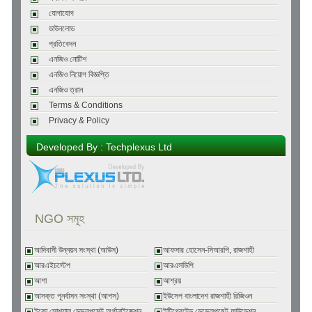
যোগাযোগ
ডাউনলোড
প্রতিবেদন
এনজিও নোটিশ
এনজিও নিয়োগ বিজ্ঞপ্তি
এনজিও ত্রান
Terms & Conditions
Privacy & Policy
Developed By : Techplexus Ltd
NGO সমূহ
আদিবাসী উন্নয়ন সংস্থা (আউস)
আফসার হোসেন-সিআরপি, রাজশাহী
আরএইচস্টেপ
আরএসডিপি
আশা
আশ্রয়
আসক্ত পূনর্বাসন সংস্থা (আপস)
ইউসেপ বাংলাদেশ রাজশাহী রিজিওন
ইকো সোশ্যাল ডেভলপমেন্ট অর্গানাইজেশন
ইন্টিগ্রেটেড ডেভেলপমেন্ট ফাউন্ডেশন