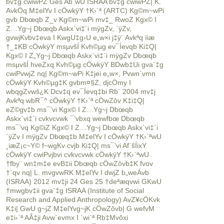
bv‡g cwiwPZ Ges Ab¨wU ISRAA bv‡g cwiwPZ| K.
AvkÖq M‡elYv I cÖwkÿY †K›`ª (ARTC) Kg©m~wPi
gvb Dbœqb Z_v Kg©m~wPi mv‡_ RwoZ Kgx© I
Z…Yg~j Dbœqb Askx`vi‡`i mÿgZv, `ÿZv,
gvwjKvbv‡eva I KwgU‡g›U e„w×i j‡ÿ¨ Avkªq ïiæ
†_‡KB cÖwkÿY msµvšÍ Kvh©µg ev¯Íevqb Ki‡Q|
Kgx© I Z„Yg~j Dbœqb Askx`vi‡`i mÿgZv Dbœqb
msµvšÍ hveZxq Kvh©µg cÖwkÿY BDwb‡Ui gva¨‡g
cwiPvwjZ nq| Kg©m~wPi K‡jei e„w×, Pvwn`vmn
cÖwkÿY Kvh©µg‡K gvbm¤§Z, djcÖmy I
wbqgZvwš¿K Dcv‡q ev¯Íevq‡bi Rb¨ 2004 mv‡j
Avkªq wbR¯^ cÖwkÿY †K›`ª cÖwZôv K‡i‡Q|
eZ©gv‡b ms¯’vi Kgx© I Z…Yg~j Dbœqb
Askx`vi‡`i cvkvcvwk ¯’vbxq wewfbœ Dbœqb
ms¯’vq Kg©iZ Kgx© I Z…Yg~j Dbœqb Askx`vi‡`i
`ÿZv I mÿgZv Dbœq‡b M‡elYv I cÖwkÿY †K›`ªwU
¸iæZ¡c~Y© f~wgKv cvjb Ki‡Q| ms¯’vi Af¨šÍixY
cÖwkÿY cwiPvjbvi cvkvcvwk cÖwkÿY †K›`ªwU
†fby¨ wn‡m‡e evB‡ii Dbœqb cÖwZôvb‡K fvov
†`qv nq| L. mvgvwRK M‡elYv I dwjZ b„weÁvb
(ISRAA) 2012 mv‡ji 24 Ges 25 †deªæqvwi GKwU
†mwgbv‡ii gva¨‡g ISRAA (Institute of Social
Research and Applied Anthropology) AvZ¥cÖKvk
K‡i| GwU g~jZ M‡elYvg~jK cÖwZôvb| G wefvM
e‡i›`ª AÂ‡ji Avw`evmx I `wi`ª Rb‡Mvôxi