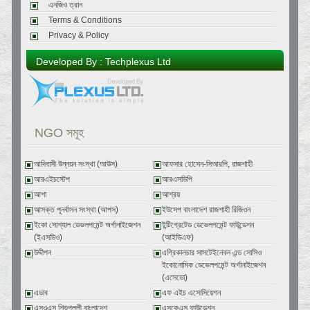
এনজিও ত্রান
Terms & Conditions
Privacy & Policy
Developed By : Techplexus Ltd
NGO সমূহ
আদিবাসী উন্নয়ন সংস্থা (আউস)
আফসার হোসেন-সিআরপি, রাজশাহী
আরএইচস্টেপ
আরএসডিপি
আশা
আশ্রয়
আসক্ত পূনর্বাসন সংস্থা (আপস)
ইউসেপ বাংলাদেশ রাজশাহী রিজিওন
ইকো সোশ্যাল ডেভলপমেন্ট অর্গানাইজেশন
ইন্টিগ্রেটেড ডেভেলপমেন্ট ফাউন্ডেশন
(ইএসডিও)
(আইডিএফ)
উদ্দীপন
এগ্রিকালচার সাসটেইনেবল এন্ড সোসিও
ইকোনোমিক ডেভেলপমেন্ট অর্গানাইজেশন
(এসেডো)
এডাব
এফ এইচ এসোসিয়েশন
এসওএস শিশুপল্লী বাংলাদেশ
এসকেএস ফাউন্ডেশন