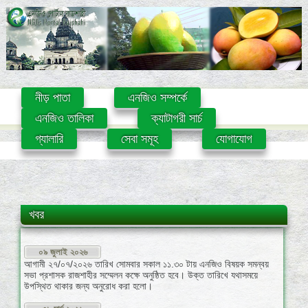
নীড় পাতা
এনজিও সম্পর্কে
এনজিও তালিকা
ক্যাটাগরী সার্চ
গ্যালারি
সেবা সমূহ
যোগাযোগ
খবর
০৯ জুলাই ২০২৬
আগামী ২৭/০৭/২০২৬ তারিখ সোমবার সকাল ১১.৩০ টায় এনজিও বিষয়ক সমন্বয়
সভা প্রশাসক রাজশাহীর সম্মেলন কক্ষে অনুষ্ঠিত হবে। উক্ত তারিখে যথাসময়ে
উপস্থিত থাকার জন্য অনুরোধ করা হলো।
৩১ মার্চ ২০২৬
এনজিও বিষয়ক সমন্বয় সভার তারিখ পরিবর্তন হতে পারে, ওয়েব পোর্টালটি নিয়মিত
চেক করুন।