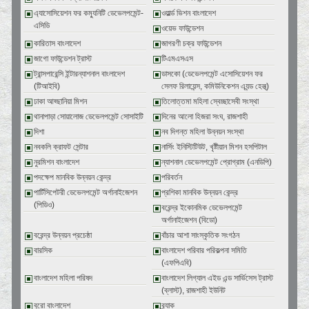
এ্যাসোসিয়েশন ফর কম্যুনিটি ডেভেলপমেন্ট-
ওয়ার্ল্ড ভিশন বাংলাদেশ
এসিডি
ওয়েভ ফাউন্ডেশন
কারিতাস বাংলাদেশ
জাগরণী চক্র ফাউন্ডেশন
জাগো ফাউন্ডেশন ট্রাস্ট
টিএমএসএস
ট্রান্সপারেন্সি ইন্টারন্যাশনাল বাংলাদেশ
ডাসকো (ডেভেলপমেন্ট এসোসিয়েশন ফর
(টিআইবি)
সেলফ রিলায়েন্স, কমিউনিকেশন এ্যন্ড হেল্থ্)
ঢাকা আহ্ছানিয়া মিশন
তিলোত্তমা মহিলা স্বেচ্ছাসেবী সংস্থা
থানাপাড়া সোয়ালোজ ডেভেলপমেন্ট সোসাইটি
দিনের আলো হিজরা সংঘ, রাজশাহী
দিশা
নব দিগন্ত মহিলা উন্নয়ন সংস্থা
নবকলি ক্রাফট সেন্টার
নার্সিং ইনিস্টিটিউট, খৃষ্টীয়ান মিশন হসপিটাল
নুরমিশন বাংলাদেশ
ন্যাশনাল ডেভেলপমেন্ট প্রোগ্রাম (এনডিপি)
পদক্ষেপ মানবিক উন্নয়ন কেন্দ্র
পরিবর্তন
পার্টিসিপেটরী ডেভেলপমেন্ট অর্গানাইজেশন
প্রশিকা মানবিক উন্নয়ন কেন্দ্র
(পিডিও)
বরেন্দ্র ইকোনমিক ডেভেলপমেন্ট
অর্গানাইজেশন (বিডো)
বরেন্দ্র উন্নয়ন প্রচেষ্ঠা
বাঁচার আশা সাংস্কৃতিক সংগঠন
বারসিক
বাংলাদেশ পরিবার পরিকল্পনা সমিতি
(এফপিএবি)
বাংলাদেশ মহিলা পরিষদ
বাংলাদেশ লিগ্যাল এইড এন্ড সার্ভিসেস ট্রাস্ট
(ব্লাস্ট), রাজশাহী ইউনিট
বুরো বাংলাদেশ
ব্র্যাক