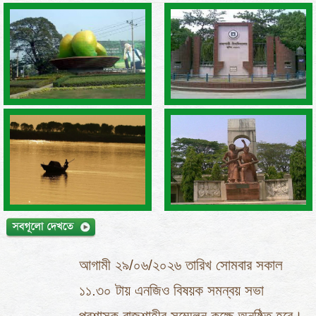
আগামী ২৯/০৬/২০২৬ তারিখ সোমবার সকাল
১১.৩০ টায় এনজিও বিষয়ক সমন্বয় সভা
প্রশাসক রাজশাহীর সম্মেলন কক্ষে অনুষ্ঠিত হবে।