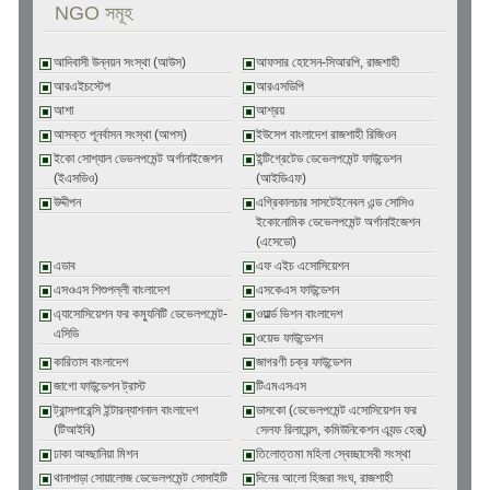
NGO সমূহ
আদিবাসী উন্নয়ন সংস্থা (আউস)
আফসার হোসেন-সিআরপি, রাজশাহী
আরএইচস্টেপ
আরএসডিপি
আশা
আশ্রয়
আসক্ত পূনর্বাসন সংস্থা (আপস)
ইউসেপ বাংলাদেশ রাজশাহী রিজিওন
ইকো সোশ্যাল ডেভলপমেন্ট অর্গানাইজেশন
ইন্টিগ্রেটেড ডেভেলপমেন্ট ফাউন্ডেশন
(ইএসডিও)
(আইডিএফ)
উদ্দীপন
এগ্রিকালচার সাসটেইনেবল এন্ড সোসিও
ইকোনোমিক ডেভেলপমেন্ট অর্গানাইজেশন
(এসেডো)
এডাব
এফ এইচ এসোসিয়েশন
এসওএস শিশুপল্লী বাংলাদেশ
এসকেএস ফাউন্ডেশন
এ্যাসোসিয়েশন ফর কম্যুনিটি ডেভেলপমেন্ট-
ওয়ার্ল্ড ভিশন বাংলাদেশ
এসিডি
ওয়েভ ফাউন্ডেশন
কারিতাস বাংলাদেশ
জাগরণী চক্র ফাউন্ডেশন
জাগো ফাউন্ডেশন ট্রাস্ট
টিএমএসএস
ট্রান্সপারেন্সি ইন্টারন্যাশনাল বাংলাদেশ
ডাসকো (ডেভেলপমেন্ট এসোসিয়েশন ফর
(টিআইবি)
সেলফ রিলায়েন্স, কমিউনিকেশন এ্যন্ড হেল্থ্)
ঢাকা আহ্ছানিয়া মিশন
তিলোত্তমা মহিলা স্বেচ্ছাসেবী সংস্থা
থানাপাড়া সোয়ালোজ ডেভেলপমেন্ট সোসাইটি
দিনের আলো হিজরা সংঘ, রাজশাহী