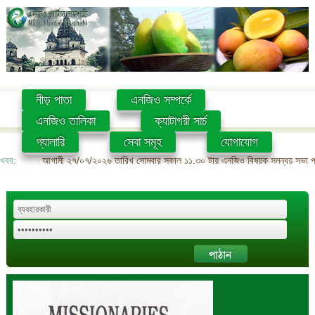
নীড় পাতা
এনজিও সম্পর্কে
এনজিও তালিকা
ক্যাটাগরী সার্চ
গ্যালারি
সেবা সমূহ
যোগাযোগ
খবর:
আগামী ২৭/০৭/২০২৬ তারিখ সোমবার সকাল ১১.৩০ টায় এনজিও বিষয়ক সমন্বয় সভা প্রশ