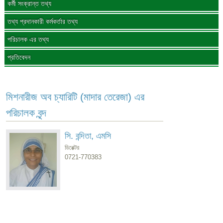
কর্মী সংক্রান্ত তথ্য
তথ্য প্রদানকারী কর্মকর্তার তথ্য
পরিচালক এর তথ্য
প্রতিবেদন
মিশনারীজ অব চ্যারিটি (মাদার তেরেজা) এর
পরিচালক বৃন্দ
সি. বন্দিতা, এমসি
ডিরেক্টর
0721-770383