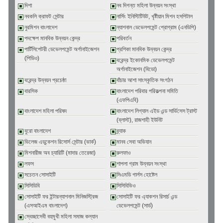
দিশা
নব দিগন্ত মহিলা উন্নয়ন সংস্থা
নবকলি ক্রাফট সেন্টার
নার্সিং ইনিস্টিটিউট, খৃষ্টীয়ান মিশন হসপিটাল
নুরমিশন বাংলাদেশ
ন্যাশনাল ডেভেলপমেন্ট প্রোগ্রাম (এনডিপি)
পদক্ষেপ মানবিক উন্নয়ন কেন্দ্র
পরিবর্তন
পার্টিসিপেটরী ডেভেলপমেন্ট অর্গানাইজেশন
প্রশিকা মানবিক উন্নয়ন কেন্দ্র
(পিডিও)
বরেন্দ্র ইকোনমিক ডেভেলপমেন্ট
অর্গানাইজেশন (বিডো)
বরেন্দ্র উন্নয়ন প্রচেষ্ঠা
বাঁচার আশা সাংস্কৃতিক সংগঠন
বারসিক
বাংলাদেশ পরিবার পরিকল্পনা সমিতি
(এফপিএবি)
বাংলাদেশ মহিলা পরিষদ
বাংলাদেশ লিগ্যাল এইড এন্ড সার্ভিসেস ট্রাস্ট
(ব্লাস্ট), রাজশাহী ইউনিট
বুরো বাংলাদেশ
ব্র্যাক
ভিলেজ এডুকেশন রিসোর্স সেন্টার (ভার্ক)
মানব সেবা অভিযান
মিশনারীজ অব চ্যারিটি (মাদার তেরেজা)
রুলফাও
লফস
শাপলা গ্রাম উন্নয়ন সংস্থা
সচেতন সোসাইটি
সিএমডি গার্লস হোষ্টেল
সিসিডিবি
সিসিবিভিও
সোসাইটি ফর ইন্টারন্যাশনাল মিনিজস্ট্রিজ
সোসাইটি ফর এ্যাকশন রিসার্চ এন্ড
(এসআইএম বাংলাদেশ)
ডেভেলপমেন্ট (সার্ড)
স্বেচ্ছাসেবী বহুমুখী মহিলা সমাজ কল্যান